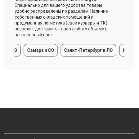
Специально для вашего удобства товары
удобно распределены по разделам. Наличие
собственных складских помещений и
продуманная логистика (свои курьеры и ТК)
позволят доставить товар любого объема в
назначенный срок.
 МО
Самара и СО
Санкт-Петербург и ЛО
Краснодарс