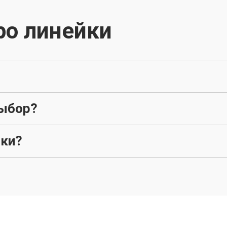
ро линейки
выбор?
вки?