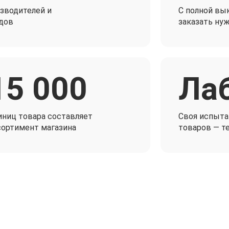
зводителей и
C полной вы
дов
заказать ну
15 000
Ла
иниц товара составляет
Своя испыта
сортимент магазина
товаров — т