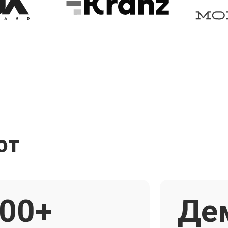
ют
00+
Де