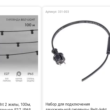
Артикул: 331-003
Набор для подключения
ght 2 жилы, 100м,
двухжильной гирлянды Belt-light
тронов E27, IP65,