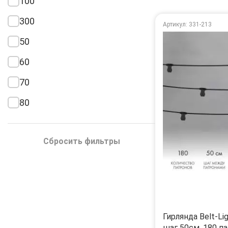
100
300
Артикул: 331-213
50
60
70
80
Сбросить фильтры
Гирлянда Belt-Li
шаг 50см, 180 па