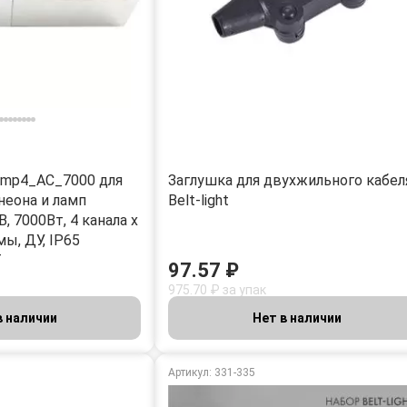
amp4_AC_7000 для
Заглушка для двухжильного кабел
неона и ламп
Belt-light
, 7000Вт, 4 канала х
мы, ДУ, IP65
Т
97.57 ₽
975.70 ₽ за упак
в наличии
Нет в наличии
Артикул: 331-335