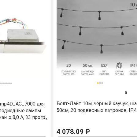
5
Белт-Лайт 10м, черный каучук, ша
amp4D_AC_7000 для
50см, 20 подвесных патронов, IP4
етодиодные лампы
ан. х 8,0 А, 33 прогр.,
4 078.09 ₽