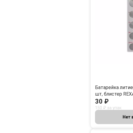
Батарейка литиев
шт, блистер RE
30 ₽
150 ₽ за упак
Нет 