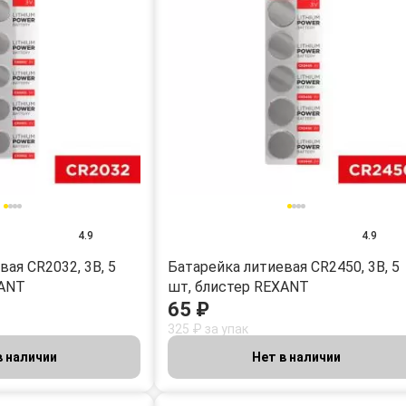
4.9
4.9
ая CR2032, 3В, 5
Батарейка литиевая CR2450, 3В, 5
XANT
шт, блистер REXANT
65 ₽
325 ₽ за упак
в наличии
Нет в наличии