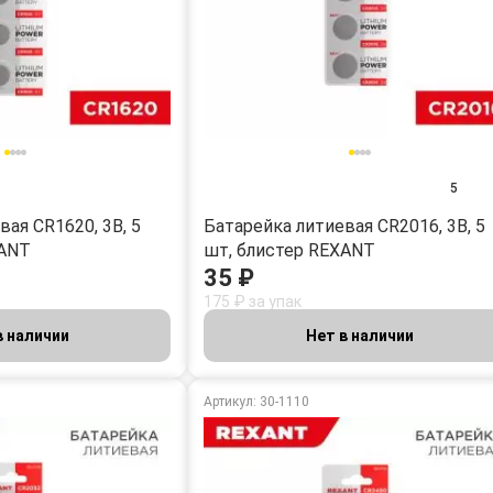
5
ая CR1620, 3В, 5
Батарейка литиевая CR2016, 3В, 5
XANT
шт, блистер REXANT
35 ₽
175 ₽ за упак
в наличии
Нет в наличии
Артикул: 30-1110