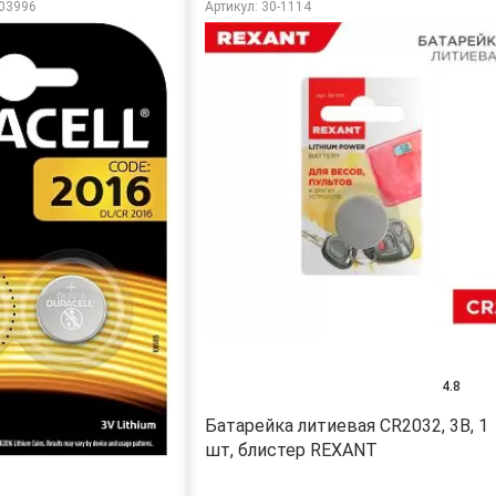
003996
Артикул: 30-1114
4.8
Батарейка литиевая CR2032, 3В, 1
шт, блистер REXANT