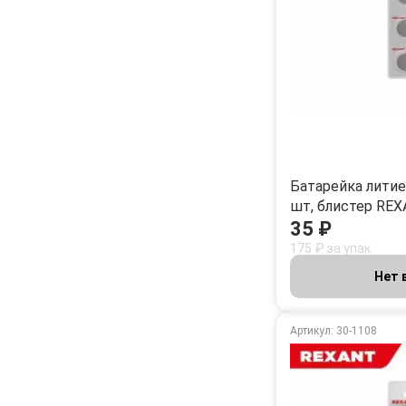
Батарейка литиев
шт, блистер RE
35 ₽
175 ₽ за упак
Нет 
Артикул: 30-1108