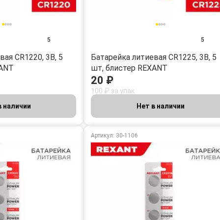
5
5
ая CR1220, 3В, 5
Батарейка литиевая CR1225, 3В, 5
XANT
шт, блистер REXANT
20 ₽
100 ₽ за упак
в наличии
Нет в наличии
Артикул: 30-1106