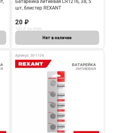
т,
Батарейка литиевая CR1216, 3В, 5
шт, блистер REXANT
20 ₽
100 ₽ за упак
Нет в наличии
Артикул: 30-1104