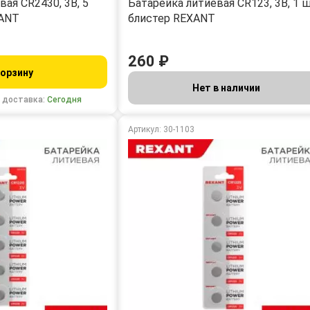
ая CR2430, 3В, 5
Батарейка литиевая CR123, 3В, 1 ш
XANT
блистер REXANT
260 ₽
корзину
Нет в наличии
 доставка:
Сегодня
Артикул: 30-1103