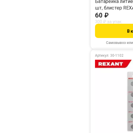
Батарейка литиев
шт, блистер RE
60 ₽
300 ₽ за упак
В 
Самовывоз или
Артикул: 30-1102