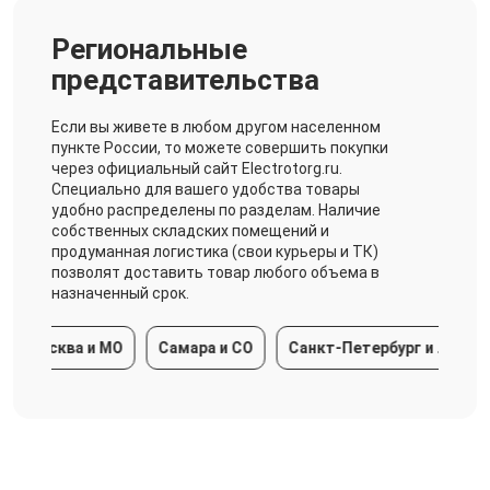
Региональные
представительства
Если вы живете в любом другом населенном
пункте России, то можете совершить покупки
через официальный сайт Electrotorg.ru.
Специально для вашего удобства товары
удобно распределены по разделам. Наличие
собственных складских помещений и
продуманная логистика (свои курьеры и ТК)
позволят доставить товар любого объема в
назначенный срок.
Москва и МО
Самара и СО
Санкт-Петербург и ЛО
Кра