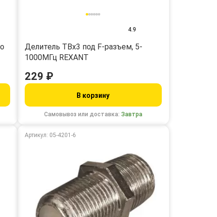
4.9
ео
Делитель ТВх3 под F-разъем, 5-
1000МГц REXANT
229 ₽
В корзину
Самовывоз или доставка:
Завтра
Артикул: 05-4201-6