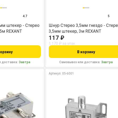
4.7
5
мм штекер - Стерео
Шнур Стерео 3,5мм гнездо - Стер
,5м REXANT
3,5мм штекер, 3м REXANT
117 ₽
1 170 ₽ за упак
корзину
В корзину
и доставка:
Завтра
Самовывоз или доставка:
Завтра
Артикул: 05-6001