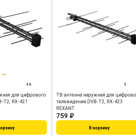
4.8
5
жная для цифрового
ТB антенна наружная для цифрово
-T2, RX-421
телевидения DVB-T2, RX-423
REXANT
759 ₽
корзину
В корзину