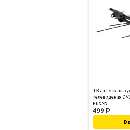
ТB антенна нару
телевидения DVB
REXANT
499 ₽
В 