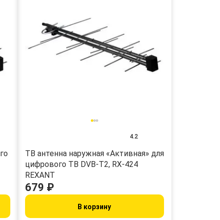
4.2
го
ТВ антенна наружная «Активная» для
цифрового ТВ DVB-T2, RX-424
REXANT
679 ₽
В корзину