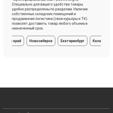
Специально для вашего удобства товары
удобно распределены по разделам. Наличие
собственных складских помещений и
продуманная логистика (свои курьеры и ТК)
позволят доставить товар любого объема в
назначенный срок.
ий край
Новосибирск
Екатеринбург
Казань
Ниж