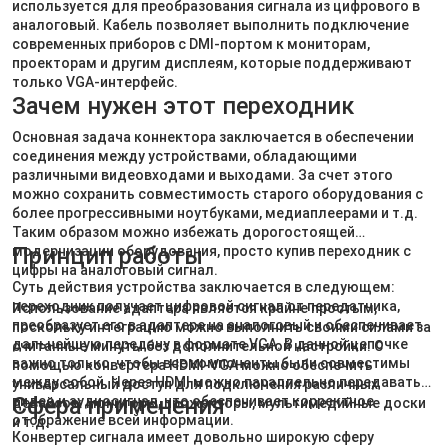
используется для преобразования сигнала из цифрового в
аналоговый. Кабель позволяет выполнить подключение
современных приборов с DMI-портом к мониторам,
проекторам и другим дисплеям, которые поддерживают
только VGA-интерфейс.
Зачем нужен этот переходник
Основная задача коннектора заключается в обеспечении
соединения между устройствами, обладающими
различными видеовходами и выходами. За счет этого
можно сохранить совместимость старого оборудования с
более прогрессивными ноутбуками, медиаплеерами и т.д.
Таким образом можно избежать дорогостоящей
Принцип работы
модернизации оборудования, просто купив переходник с
цифры на аналоговый сигнал.
Суть действия устройства заключается в следующем:
переходник получает цифровой сигнал от передатчика,
Использование адаптера является крайне простым,
преобразует его в адаптере на аналоговый и обеспечивает
поскольку интеграцию можно выполнить своими силами за
дальнейшую передачу в формате VGA. В данной цепочке
считанные минуты без дополнительной настройки. С
важно только, чтобы все компоненты были совместимы
помощью конвертера HDMI-VGA можно обеспечить
между собой. Через HDMI можно параллельно передавать
универсальный доступ для подключения различных
Сфера применения
видео и аудиосигнал, что обеспечивает корректное
девайсов: мониторы, прожекторы, мультимедийные доски
отображение всей информации.
и т.д.
Конвертер сигнала имеет довольно широкую сферу