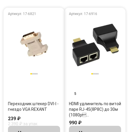
Артикул: 17-6821
Артикул: 17-6916
5
Переходник штекер DVI-I -
HDMI удлинитель по витой
гнездо VGA REXANT
паре RJ-45(8P8C) до 30м
(1080p…
239 ₽
990 ₽
2 390 ₽ за упак