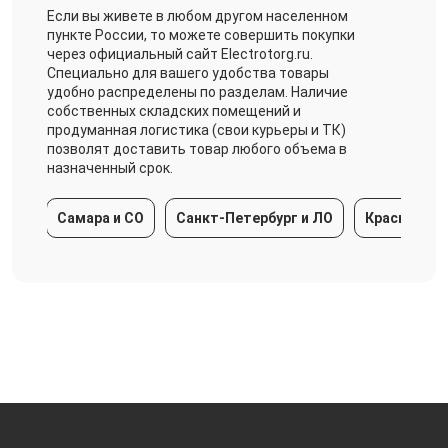
Если вы живете в любом другом населенном
пункте России, то можете совершить покупки
через официальный сайт Electrotorg.ru.
Специально для вашего удобства товары
удобно распределены по разделам. Наличие
собственных складских помещений и
продуманная логистика (свои курьеры и ТК)
позволят доставить товар любого объема в
назначенный срок.
Самара и СО
Санкт-Петербург и ЛО
Краснодарский кра