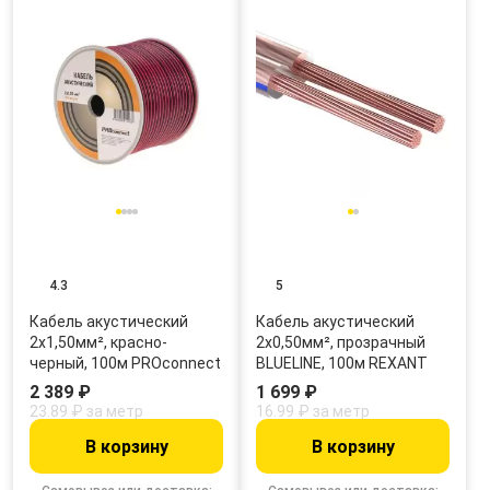
4.3
5
Кабель акустический
Кабель акустический
2х1,50мм², красно-
2х0,50мм², прозрачный
черный, 100м PROconnect
BLUELINE, 100м REXANT
2 389 ₽
1 699 ₽
23.89 ₽ за метр
16.99 ₽ за метр
В корзину
В корзину