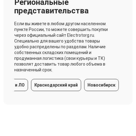
Региональные
представительства
Если вы живете в любом другом населенном
пункте России, то можете совершить покупки
через официальный сайт Electrotorg.ru.
Специально для вашего удобства товары
удобно распределены по разделам. Наличие
собственных складских помещений и
продуманная логистика (свои курьеры и ТК)
позволят доставить товар любого объема в
назначенный срок.
 и ЛО
Краснодарский край
Новосибирск
Екатеринбу