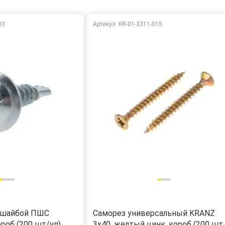
03
Артикул: KR-01-3311-015
сшайбой ПШС
Саморез универсальный KRANZ
ороб (200 шт/уп)
3х40, желтый цинк, короб (200 шт.