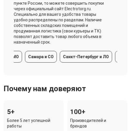
пункте России, то можете совершить покупки
через официальный сайт Electrotorg.ru.
Специально для вашего удобства товары
удобно распределены по разделам. Наличие
собственных складских помещений и
продуманная логистика (свои курьеры и ТК)
позволят доставить товар любого объема в
назначенный срок.
 и МО
Самара и СО
Санкт-Петербург и ЛО
Краснода
Почему нам доверяют
5+
100+
Более 5 лет успешной
Производителей и
работы
брендов