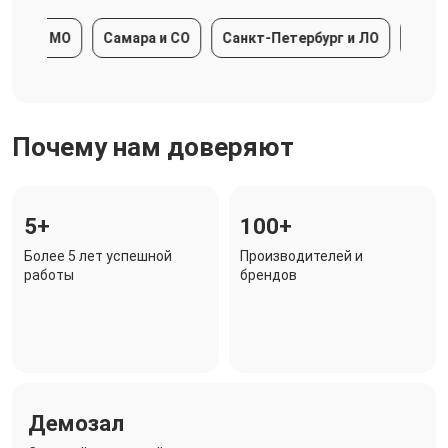
а и МО
Самара и СО
Санкт-Петербург и ЛО
Краснод
Почему нам доверяют
5+
100+
Более 5 лет успешной
Производителей и
работы
брендов
Демозал