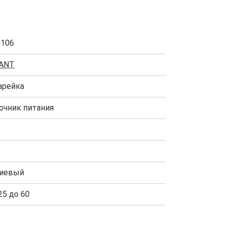
1106
ANT
арейка
очник питания
иевый
25 до 60