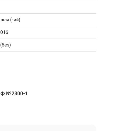
кая (-ий)
2016
(без)
РФ №2300-1