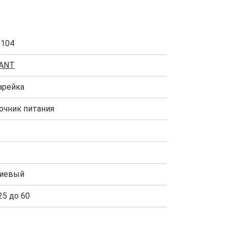
1104
ANT
арейка
очник питания
иевый
25 до 60