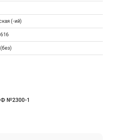
кая (-ий)
1616
(без)
РФ №2300-1