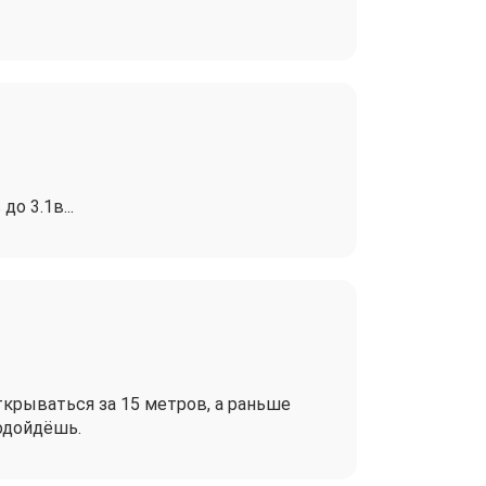
о 3.1в...
ткрываться за 15 метров, а раньше
одойдёшь.