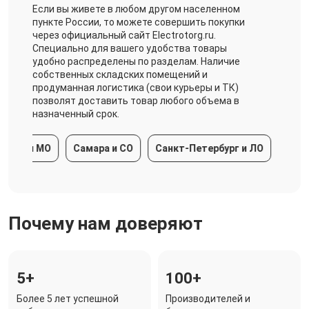
Если вы живете в любом другом населенном
пункте России, то можете совершить покупки
через официальный сайт Electrotorg.ru.
Специально для вашего удобства товары
удобно распределены по разделам. Наличие
собственных складских помещений и
продуманная логистика (свои курьеры и ТК)
позволят доставить товар любого объема в
назначенный срок.
ва и МО
Самара и СО
Санкт-Петербург и ЛО
Красно
Почему нам доверяют
5+
100+
Более 5 лет успешной
Производителей и