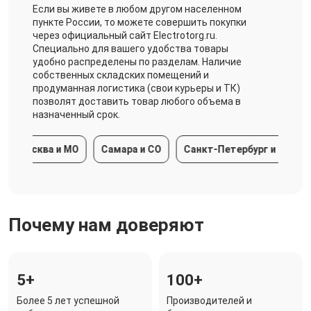
Если вы живете в любом другом населенном
пункте России, то можете совершить покупки
через официальный сайт Electrotorg.ru.
Специально для вашего удобства товары
удобно распределены по разделам. Наличие
собственных складских помещений и
продуманная логистика (свои курьеры и ТК)
позволят доставить товар любого объема в
назначенный срок.
Москва и МО
Самара и СО
Санкт-Петербург и ЛО
К
Почему нам доверяют
5+
100+
Более 5 лет успешной
Производителей и