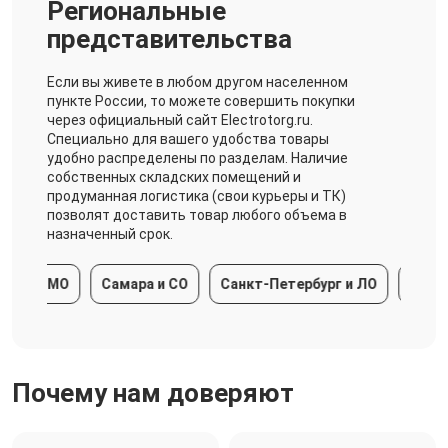
Региональные
представительства
Если вы живете в любом другом населенном
пункте России, то можете совершить покупки
через официальный сайт Electrotorg.ru.
Специально для вашего удобства товары
удобно распределены по разделам. Наличие
собственных складских помещений и
продуманная логистика (свои курьеры и ТК)
позволят доставить товар любого объема в
назначенный срок.
ва и МО
Самара и СО
Санкт-Петербург и ЛО
Краснод
Почему нам доверяют