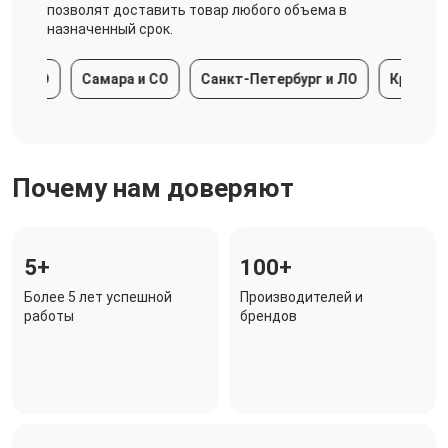
позволят доставить товар любого объема в
назначенный срок.
 МО
Самара и СО
Санкт-Петербург и ЛО
Краснодарс
Почему нам доверяют
5+
100+
Более 5 лет успешной
Производителей и
работы
брендов