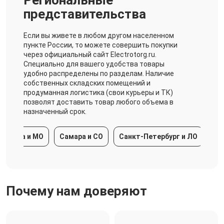
представительства
Если вы живете в любом другом населенном
пункте России, то можете совершить покупки
через официальный сайт Electrotorg.ru.
Специально для вашего удобства товары
удобно распределены по разделам. Наличие
собственных складских помещений и
продуманная логистика (свои курьеры и ТК)
позволят доставить товар любого объема в
назначенный срок.
ква и МО
Самара и СО
Санкт-Петербург и ЛО
Красн
Почему нам доверяют