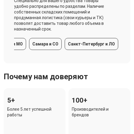
Специально для вашего удобства товары
удобно распределены по разделам. Наличие
собственных складских помещений и
продуманная логистика (свои курьеры и ТК)
позволят доставить товар любого объема в
назначенный срок.
ва и МО
Самара и СО
Санкт-Петербург и ЛО
Краснод
Почему нам доверяют
5+
100+
Более 5 лет успешной
Производителей и
работы
брендов