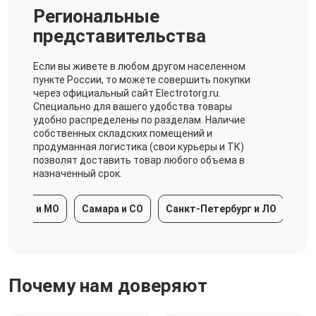
Региональные
представительства
Если вы живете в любом другом населенном
пункте России, то можете совершить покупки
через официальный сайт Electrotorg.ru.
Специально для вашего удобства товары
удобно распределены по разделам. Наличие
собственных складских помещений и
продуманная логистика (свои курьеры и ТК)
позволят доставить товар любого объема в
назначенный срок.
ква и МО
Самара и СО
Санкт-Петербург и ЛО
Красно
Почему нам доверяют