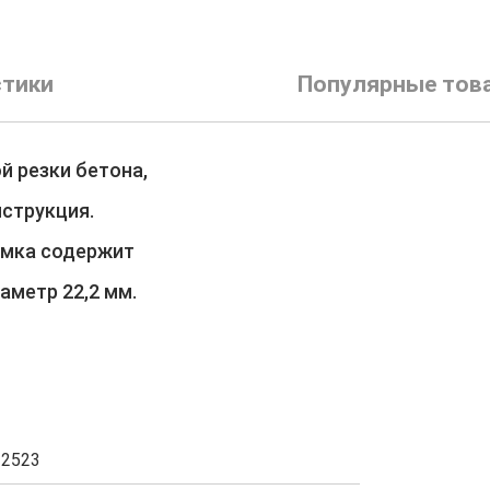
стики
Популярные тов
й резки бетона,
нструкция.
омка содержит
аметр 22,2 мм.
12523