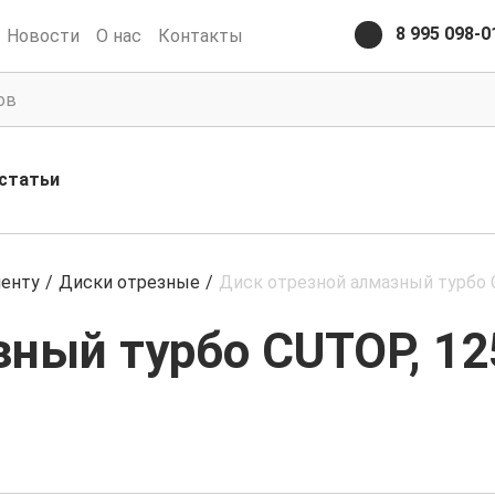
8 995 098-0
Новости
О нас
Контакты
статьи
менту
/
Диски отрезные
/
Диск отрезной алмазный турбо CU
ый турбо CUTOP, 125 x