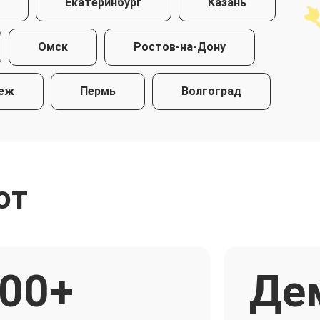
Екатеринбург
Казань
Омск
Ростов-на-Дону
еж
Пермь
Волгоград
ют
00+
Де