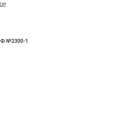
OP
РФ №2300-1