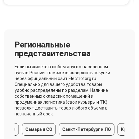
Региональные
представительства
Если вы живете в любом другом населенном
пункте России, то можете совершить покупки
через официальный сайт Electrotorg.ru.
Специально для вашего удобства товары
удобно распределены по разделам. Наличие
собственных складских помещений и
продуманная логистика (свои курьеры и ТК)
позволят доставить товар любого объема в
назначенный срок.
 МО
Самара и СО
Санкт-Петербург и ЛО
Краснодарс