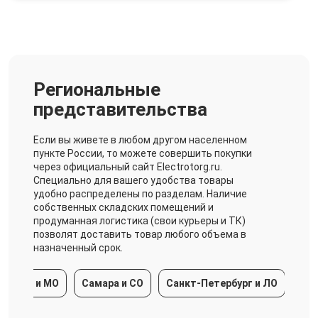
Региональные
представительства
Если вы живете в любом другом населенном
пункте России, то можете совершить покупки
через официальный сайт Electrotorg.ru.
Специально для вашего удобства товары
удобно распределены по разделам. Наличие
собственных складских помещений и
продуманная логистика (свои курьеры и ТК)
позволят доставить товар любого объема в
назначенный срок.
ква и МО
Самара и СО
Санкт-Петербург и ЛО
Красн