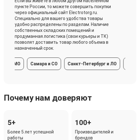
Если вы живете в любом другом населенном
пункте России, то можете совершить покупки
через официальный сайт Electrotorg.ru.
Специально для вашего удобства товары
удобно распределены по разделам. Наличие
собственных складских помещений и
продуманная логистика (свои курьеры и ТК)
позволят доставить товар любого объема в
назначенный срок.
а и МО
Самара и СО
Санкт-Петербург и ЛО
Краснода
Почему нам доверяют
5+
100+
Более 5 лет успешной
Производителей и
работы
брендов