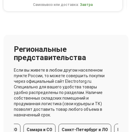
Самовывоз или доставка:
Завтра
Региональные
представительства
Если вы живете в любом другом населенном
пункте России, то можете совершить покупки
через официальный сайт Electrotorg.ru.
Специально для вашего удобства товары
удобно распределены по разделам. Наличие
собственных складских помещений и
продуманная логистика (свои курьеры и ТК)
позволят доставить товар любого объема в
назначенный срок.
 и МО
Самара и СО
Санкт-Петербург и ЛО
Краснода