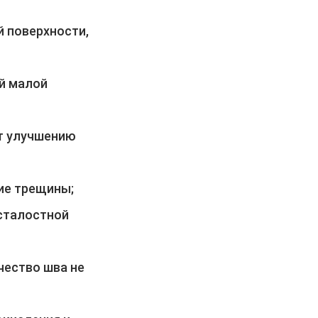
 поверхности,
й малой
т улучшению
ие трещины;
сталостной
чество шва не