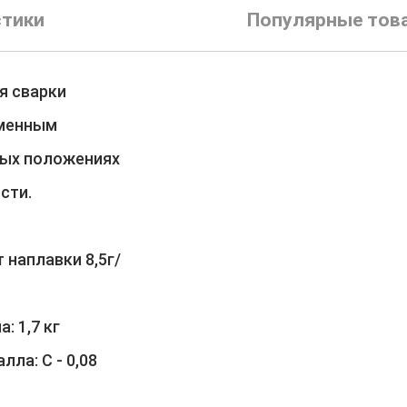
стики
Популярные тов
я сварки
еменным
ных положениях
олярности.
наплавки 8,5г/
ла: 1,7 кг
ла: С - 0,08