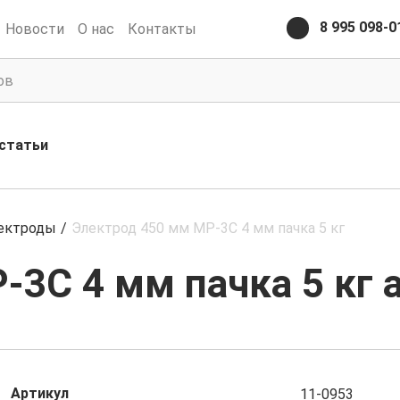
8 995 098-0
Новости
О нас
Контакты
статьи
ектроды
/
Электрод 450 мм MP-3C 4 мм пачка 5 кг
3C 4 мм пачка 5 кг а
Артикул
11-0953