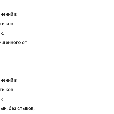
нений в
стыков
к.
чищенного от
нений в
стыков
ок
ый, без стыков;