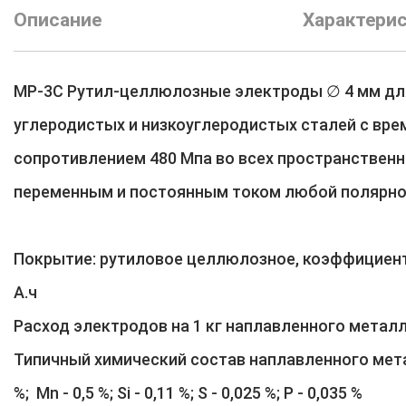
Описание
Характери
МР-3С Рутил-целлюлозные электроды ∅ 4 мм дл
углеродистых и низкоуглеродистых сталей с вр
сопротивлением 480 Мпа во всех пространствен
переменным и постоянным током любой п
Покрытие: рутиловое целлюлозное, коэффициент 
А.ч
Расход электродов на 1 кг наплавленного метал
Типичный химический состав наплавленного метал
%; Mn - 0,5 %; Si - 0,11 %; S - 0,025 %; P - 0,035 %