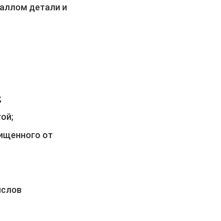
аллом детали и
;
ой;
чищенного от
ислов