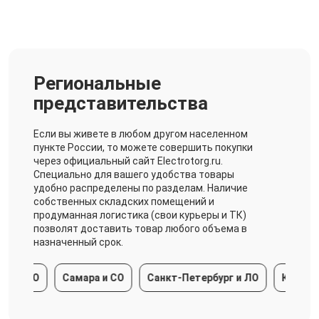
Региональные
представительства
Если вы живете в любом другом населенном
пункте России, то можете совершить покупки
через официальный сайт Electrotorg.ru.
Специально для вашего удобства товары
удобно распределены по разделам. Наличие
собственных складских помещений и
продуманная логистика (свои курьеры и ТК)
позволят доставить товар любого объема в
назначенный срок.
и МО
Самара и СО
Санкт-Петербург и ЛО
Краснодарс