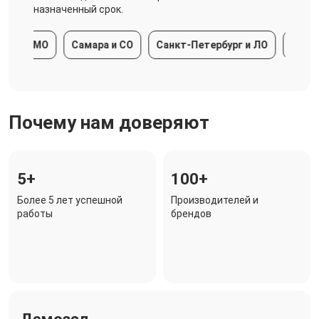
назначенный срок.
а и МО
Самара и СО
Санкт-Петербург и ЛО
Краснода
Почему нам доверяют
5+
100+
Более 5 лет успешной
Производителей и
работы
брендов
Демозал