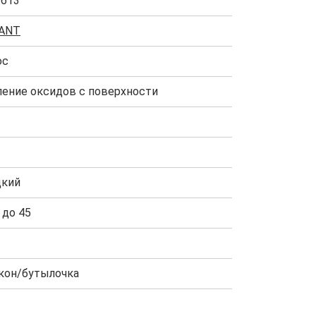
3613
ANT
юс
ление оксидов с поверхности
кий
 до 45
кон/бутылочка