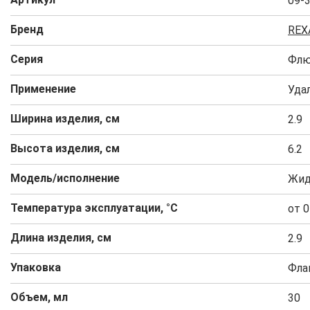
09-
Бренд
REX
Серия
Фл
Применение
Уда
Ширина изделия, см
2.9
Высота изделия, см
6.2
Модель/исполнение
Жид
Температура эксплуатации, °C
от 0
Длина изделия, см
2.9
Упаковка
Фла
Объем, мл
30