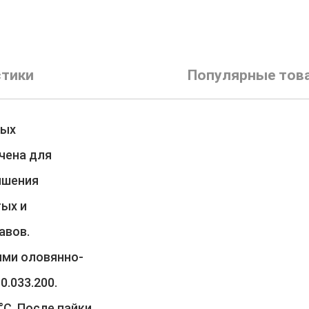
стики
Популярные тов
мых
чена для
чшения
тых и
авов.
ями оловянно-
0.033.200.
°С. После пайки