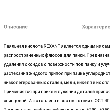
Описание
Характери
Паяльная кислота REXANT является одним из са
распространенных флюсов для пайки. Предназна
удаления оксидов с поверхности под пайку и улу
растекания жидкого припоя при пайке углеродис
низколегированных сталей, меди, никеля и их спл
Применяется при пайке и лужении деталей припо
свинцовой. Изготовлена в соответствии с ОСТ 4Г 
Температура наибольшей активности: +290...+350