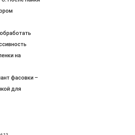
вором
 обработать
ессивность
ленки на
иант фасовки –
чкой для