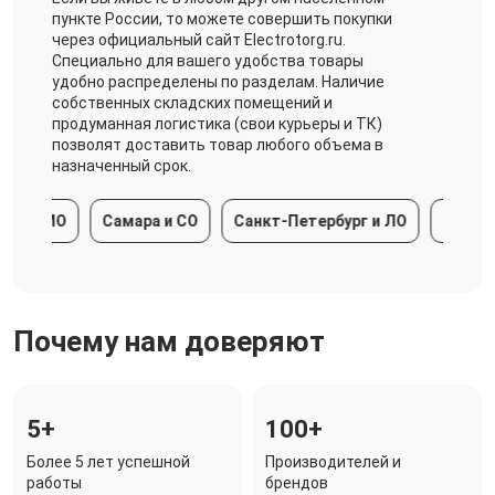
пункте России, то можете совершить покупки
через официальный сайт Electrotorg.ru.
Специально для вашего удобства товары
удобно распределены по разделам. Наличие
собственных складских помещений и
продуманная логистика (свои курьеры и ТК)
позволят доставить товар любого объема в
назначенный срок.
 и МО
Самара и СО
Санкт-Петербург и ЛО
Краснода
Почему нам доверяют
5+
100+
Более 5 лет успешной
Производителей и
работы
брендов