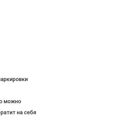
маркировки
ью можно
братит на себя