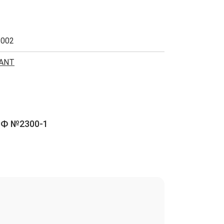
2002
ANT
РФ №2300-1