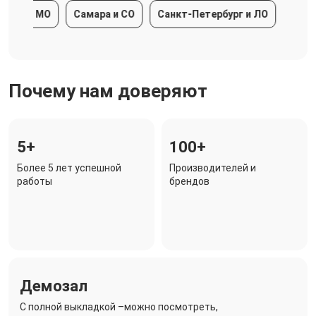
ва и МО
Самара и СО
Санкт-Петербург и ЛО
Краснод
Почему нам доверяют
5+
100+
Более 5 лет успешной
Производителей и
работы
брендов
Демозал
C полной выкладкой –можно посмотреть,