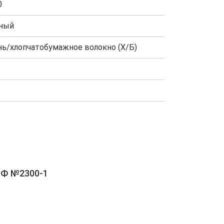
0
ный
нь/хлопчатобумажное волокно (Х/Б)
РФ №2300-1