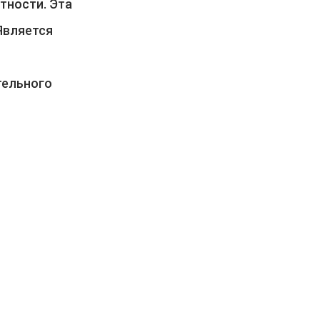
тности. Эта
Является
тельного