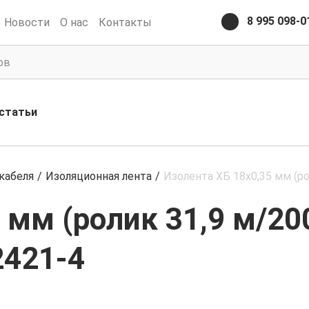
8 995 098-0
Новости
О нас
Контакты
статьи
кабеля
/
Изоляционная лента
/
Изолента ХБ 18х0,35 мм (ро
 мм (ролик 31,9 м/200
2421-4