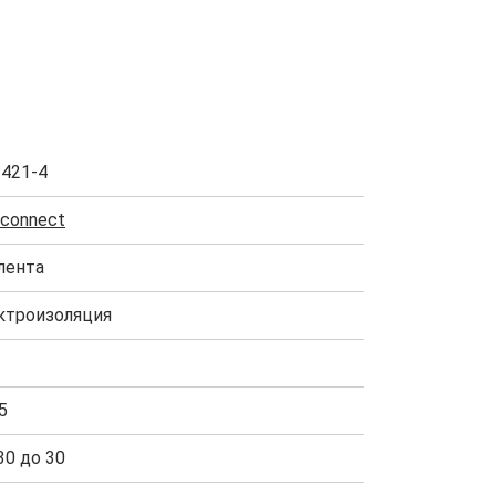
2421-4
connect
лента
ктроизоляция
5
30 до 30