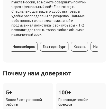
пункте России, то можете совершить покупки
через официальный сайт Electrotorg.ru.
Специально для вашего удобства товары
удобно распределены по разделам. Наличие
собственных складских помещений и
продуманная логистика (свои курьеры и ТК)
позволят доставить товар любого объема в
назначенный срок.
й
Новосибирск
Екатеринбург
Казань
Нижний Но
Почему нам доверяют
5+
100+
Более 5 лет успешной
Производителей и
работы
брендов