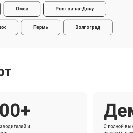
Омск
Ростов-на-Дону
еж
Пермь
Волгоград
ют
00+
Де
зводителей и
C полной вы
дов
заказать ну