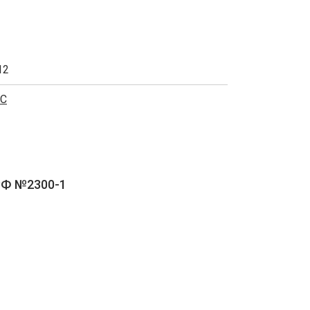
12
С
РФ №2300-1