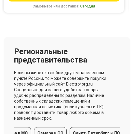
Самовывоз или доставка:
Сегодня
Региональные
представительства
Если вы живете в любом другом населенном
пункте России, то можете совершить покупки
через официальный сайт Electrotorg.ru.
Специально для вашего удобства товары
удобно распределены по разделам. Наличие
собственных складских помещений и
продуманная логистика (свои курьеры и ТК)
позволят доставить товар любого объема в
назначенный срок.
сква и МО
Самара и СО
Санкт-Петербург и ЛО
Крас