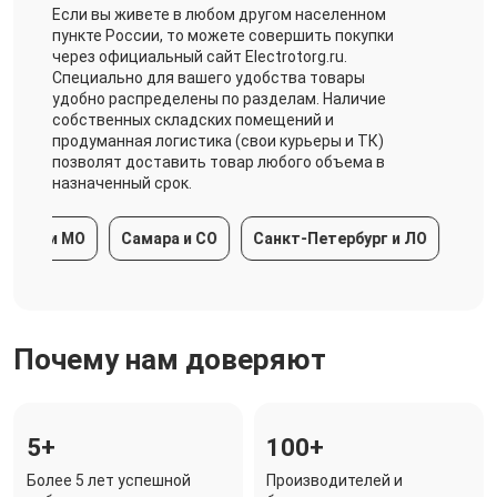
Если вы живете в любом другом населенном
пункте России, то можете совершить покупки
через официальный сайт Electrotorg.ru.
Специально для вашего удобства товары
удобно распределены по разделам. Наличие
собственных складских помещений и
продуманная логистика (свои курьеры и ТК)
позволят доставить товар любого объема в
назначенный срок.
ква и МО
Самара и СО
Санкт-Петербург и ЛО
Красно
Почему нам доверяют
5+
100+
Более 5 лет успешной
Производителей и