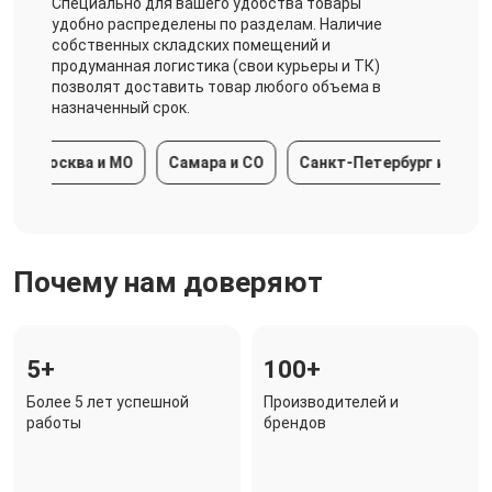
Специально для вашего удобства товары
удобно распределены по разделам. Наличие
собственных складских помещений и
продуманная логистика (свои курьеры и ТК)
позволят доставить товар любого объема в
назначенный срок.
Москва и МО
Самара и СО
Санкт-Петербург и ЛО
К
Почему нам доверяют
5+
100+
Более 5 лет успешной
Производителей и
работы
брендов