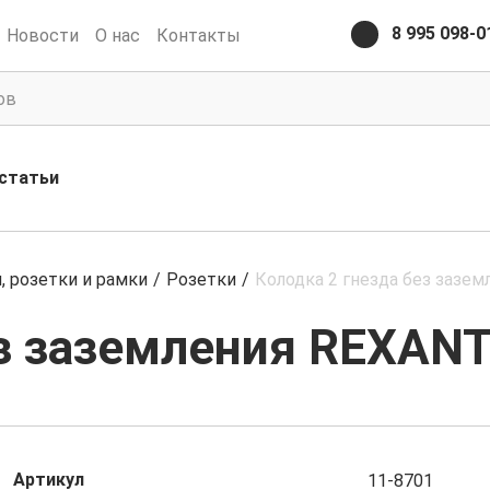
8 995 098-0
Новости
О нас
Контакты
статьи
 розетки и рамки
/
Розетки
/
Колодка 2 гнезда без зазе
з заземления REXANT
Артикул
11-8701