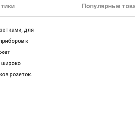
стики
Популярные тов
зетками, для
приборов к
ожет
е широко
ков розеток.