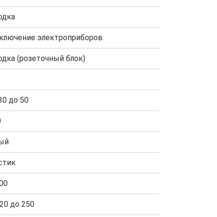
одка
ключение электроприборов
одка (розеточный блок)
30 до 50
0
ый
стик
00
20 до 250