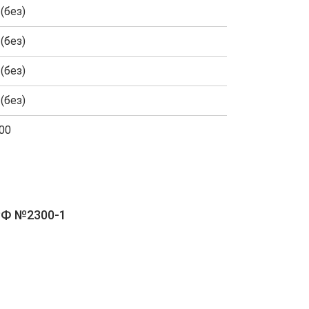
(без)
(без)
(без)
(без)
00
РФ №2300-1