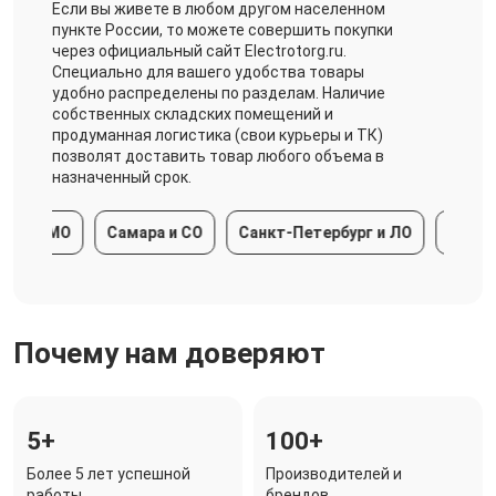
Если вы живете в любом другом населенном
пункте России, то можете совершить покупки
через официальный сайт Electrotorg.ru.
Специально для вашего удобства товары
удобно распределены по разделам. Наличие
собственных складских помещений и
продуманная логистика (свои курьеры и ТК)
позволят доставить товар любого объема в
назначенный срок.
а и МО
Самара и СО
Санкт-Петербург и ЛО
Краснода
Почему нам доверяют
5+
100+
Более 5 лет успешной
Производителей и
работы
брендов