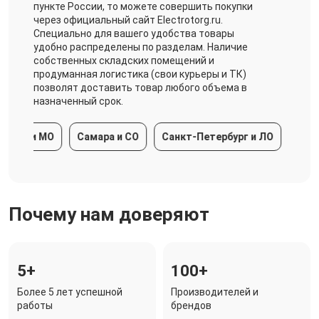
пункте России, то можете совершить покупки
через официальный сайт Electrotorg.ru.
Специально для вашего удобства товары
удобно распределены по разделам. Наличие
собственных складских помещений и
продуманная логистика (свои курьеры и ТК)
позволят доставить товар любого объема в
назначенный срок.
ква и МО
Самара и СО
Санкт-Петербург и ЛО
Красно
Почему нам доверяют
5+
100+
Более 5 лет успешной
Производителей и
работы
брендов