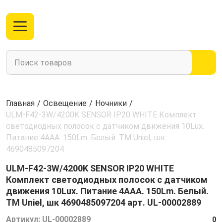
Главная
/
Освещение
/
Ночники
/
ULM-F42-3W/4200K SENSOR IP20 WHITE Комплект
светодиодных полосок с датчиком движения 10Lux.
Питание 4ААА. 150Lm. Белый. ТМ Uniel, шк
4690485097204
ULM-F42-3W/4200K SENSOR IP20 WHITE
Комплект светодиодных полосок с датчиком
движения 10Lux. Питание 4ААА. 150Lm. Белый.
ТМ Uniel, шк 4690485097204 арт. UL-00002889
Артикул:
UL-00002889
0