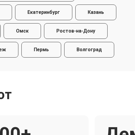
Екатеринбург
Казань
Омск
Ростов-на-Дону
еж
Пермь
Волгоград
ют
00+
Де