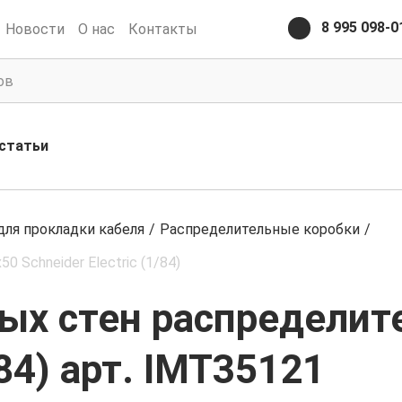
8 995 098-0
Новости
О нас
Контакты
статьи
ля прокладки кабеля
/
Распределительные коробки
/
 Schneider Electric (1/84)
ых стен распределите
/84) арт. IMT35121