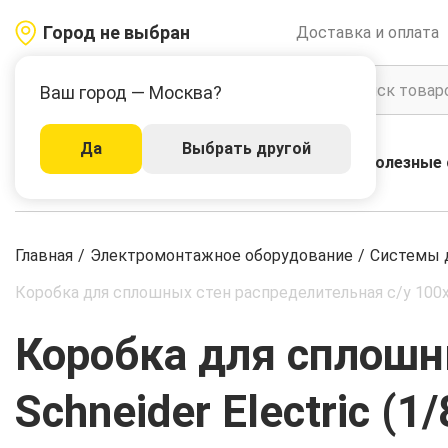
Город не выбран
Доставка и оплата
Ваш город — Москва?
Да
Выбрать другой
Акции
Бренды
Полезные 
Каталог
Главная
/
Электромонтажное оборудование
/
Системы д
Коробка для сплошных стен распределительная с/у 100х50
Коробка для сплошн
Schneider Electric (1