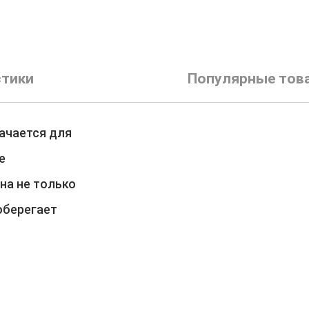
стики
Популярные тов
ачается для
е
на не только
оберегает