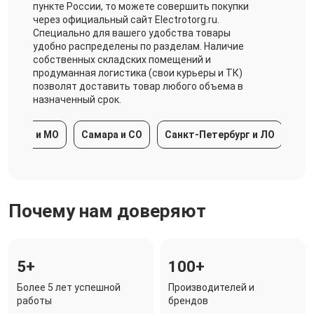
пункте России, то можете совершить покупки
через официальный сайт Electrotorg.ru.
Специально для вашего удобства товары
удобно распределены по разделам. Наличие
собственных складских помещений и
продуманная логистика (свои курьеры и ТК)
позволят доставить товар любого объема в
назначенный срок.
ква и МО
Самара и СО
Санкт-Петербург и ЛО
Красн
Почему нам доверяют
5+
100+
Более 5 лет успешной
Производителей и
работы
брендов