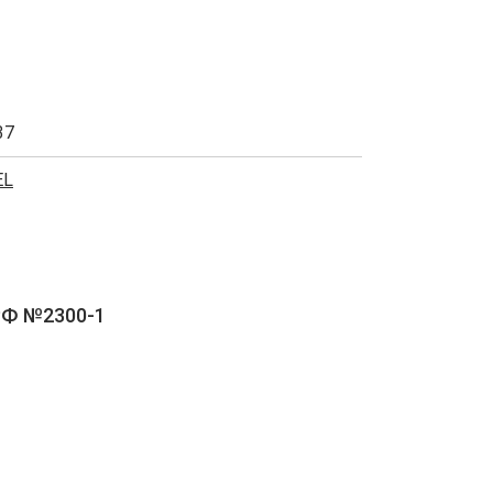
37
EL
РФ №2300-1