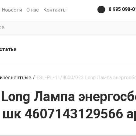
8 995 098-0
Новости
О нас
Контакты
статьи
инесцентные
/
ESL-PL-11/4000/G23 Long Лампа энергосб
 Long Лампа энергос
 шк 4607143129566 а