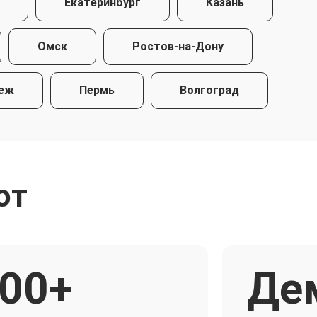
Екатеринбург
Казань
Омск
Ростов-на-Дону
еж
Пермь
Волгоград
ют
00+
Де