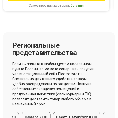
Самовывоз или доставка:
Сегодня
Региональные
представительства
Если вы живете в любом другом населенном
пункте России, то можете совершить покупки
через официальный сайт Electrotorg.ru.
Специально для вашего удобства товары
удобно распределены по разделам. Наличие
собственных складских помещений и
продуманная логистика (свои курьеры и ТК)
позволят доставить товар любого объема в
назначенный срок.
а и МО
Самара и СО
Санкт-Петербург и ЛО
Краснода