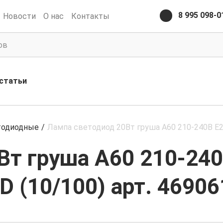
8 995 098-0
Новости
О нас
Контакты
статьи
тодиодные
/
Лампа светодиод 20Вт груша А60 210-240В E2
Вт груша А60 210-24
D (10/100) арт. 4690