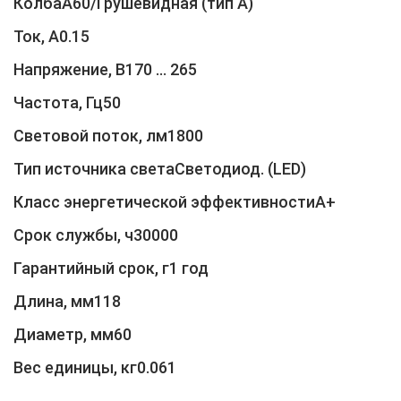
КолбаA60/Грушевидная (тип A)
Ток, А0.15
Напряжение, В170 … 265
Частота, Гц50
Световой поток, лм1800
Тип источника светаСветодиод. (LED)
Класс энергетической эффективностиA+
Срок службы, ч30000
Гарантийный срок, г1 год
Длина, мм118
Диаметр, мм60
Вес единицы, кг0.061