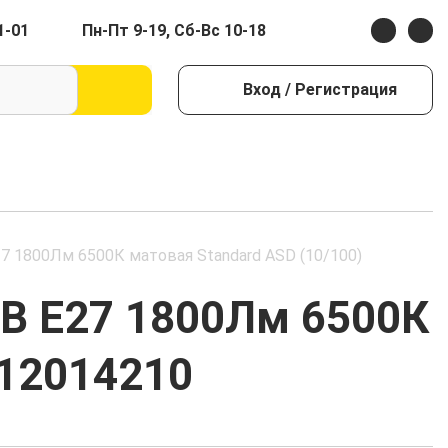
1-01
Пн-Пт 9-19, Сб-Вс 10-18
Вход
/ Регистрация
7 1800Лм 6500К матовая Standard ASD (10/100)
0В E27 1800Лм 6500К
612014210