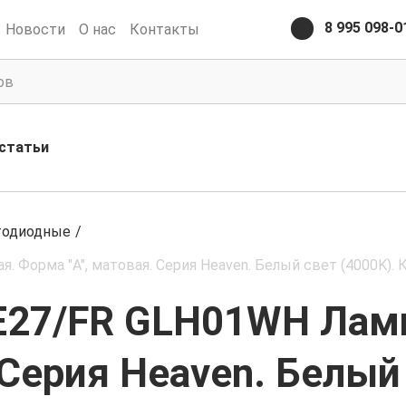
8 995 098-0
Новости
О нас
Контакты
статьи
тодиодные
/
Форма "A", матовая. Серия Heaven. Белый свет (4000K). К
E27/FR GLH01WH Ламп
 Серия Heaven. Белый 