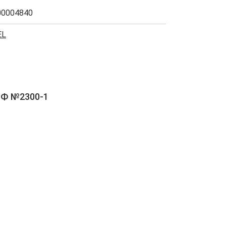
00004840
EL
РФ №2300-1