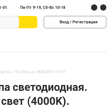
1-01
Пн-Пт 9-19, Сб-Вс 10-18
Вход
/ Регистрация
артон. ТМ Uniel, шк 4690485115373
а светодиодная.
свет (4000K).