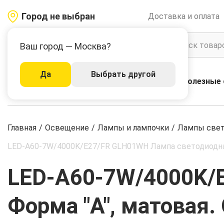
Город не выбран
Доставка и оплата
Ваш город — Москва?
Да
Выбрать другой
Акции
Бренды
Полезные 
Каталог
Главная
/
Освещение
/
Лампы и лампочки
/
Лампы све
LED-A60-7W/4000K/E27/FR GLH01WH Лампа светодиодная. 
LED-A60-7W/4000K/
Форма "A", матовая.