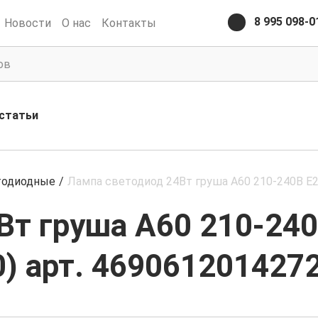
8 995 098-0
Новости
О нас
Контакты
статьи
тодиодные
/
Лампа светодиод 24Вт груша А60 210-240В E2
Вт груша А60 210-24
0) арт. 469061201427