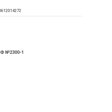
0612014272
РФ №2300-1